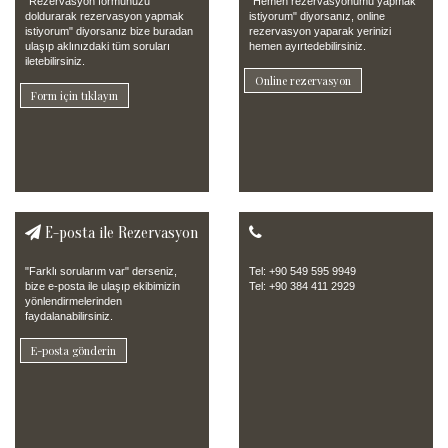
"Rezervasyon formunuzu
"Hemen rezervasyonumu yapmak
doldurarak rezervasyon yapmak
istiyorum" diyorsanız, online
istiyorum" diyorsanız bize buradan
rezervasyon yaparak yerinizi
ulaşıp aklınızdaki tüm soruları
hemen ayırtedebilirsiniz.
iletebilirsiniz.
Online rezervasyon
Form için tıklayın
E-posta ile Rezervasyon
"Farklı sorularım var" derseniz,
Tel: +90 549 595 9949
bize e-posta ile ulaşıp ekibimizin
Tel: +90 384 411 2929
yönlendirmelerinden
faydalanabilirsiniz.
E-posta gönderin